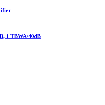
fier
dB, 1 TBWA/40dB