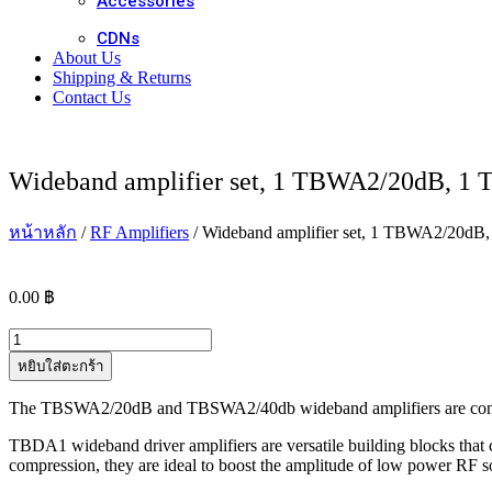
Accessories
CDNs
About Us
Shipping & Returns
Contact Us
Wideband amplifier set, 1 TBWA2/20dB, 
หน้าหลัก
/
RF Amplifiers
/ Wideband amplifier set, 1 TBWA2/20
0.00
฿
จำนวน
Wideband
หยิบใส่ตะกร้า
amplifier
set,
The TBSWA2/20dB and TBSWA2/40db wideband amplifiers are connec
1
TBWA2/20dB,
TBDA1 wideband driver amplifiers are versatile building blocks that
1
compression, they are ideal to boost the amplitude of low power RF 
TBWA/40dB,