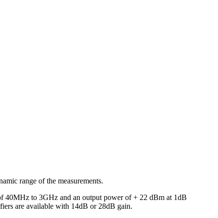
amic range of the measurements.
nge of 40MHz to 3GHz and an output power of + 22 dBm at 1dB
iers are available with 14dB or 28dB gain.