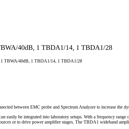
1 TBWA/40dB, 1 TBDA1/14, 1 TBDA1/28
dB, 1 TBWA/40dB, 1 TBDA1/14, 1 TBDA1/28
ted between EMC probe and Spectrum Analyzer to increase the dyn
 can easily be integrated into laboratory setups. With a frequency ra
sources or to drive power amplifier stages. The TBDA1 wideband amplif