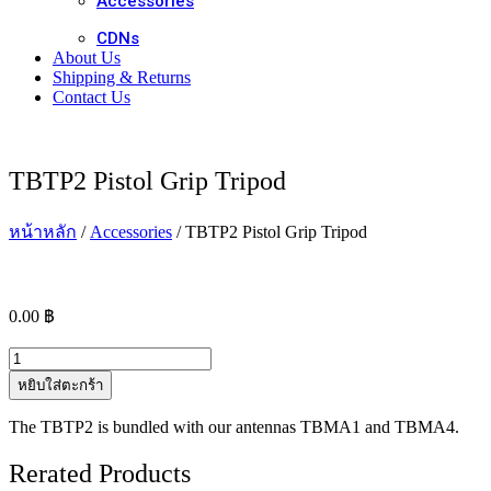
Accessories
CDNs
About Us
Shipping & Returns
Contact Us
TBTP2 Pistol Grip Tripod
หน้าหลัก
/
Accessories
/ TBTP2 Pistol Grip Tripod
0.00
฿
จำนวน
TBTP2
หยิบใส่ตะกร้า
Pistol
Grip
The TBTP2 is bundled with our antennas TBMA1 and TBMA4.
Tripod
ชิ้น
Rerated Products