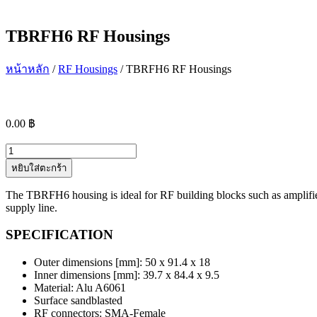
TBRFH6 RF Housings
หน้าหลัก
/
RF Housings
/ TBRFH6 RF Housings
0.00
฿
จำนวน
TBRFH6
หยิบใส่ตะกร้า
RF
Housings
The TBRFH6 housing is ideal for RF building blocks such as amplifie
ชิ้น
supply line.
SPECIFICATION
Outer dimensions [mm]: 50 x 91.4 x 18
Inner dimensions [mm]: 39.7 x 84.4 x 9.5
Material: Alu A6061
Surface sandblasted
RF connectors: SMA-Female